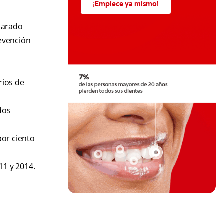
¡Empiece ya mismo!
parado
revención
rios de
dos
por ciento
11 y 2014.