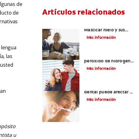
algunas de
Artículos relacionados
ducto de
rnativas
Placeres culposos:
Masticar hielo y sus
dientes
Más información
a lengua
Tratamientos con
a, las
peróxido de hidrógeno
 usted
para dientes y encías
Más información
¿El pH de la pasta
ran
dental puede afectar el
esmalte?
Más información
opósito
ntista u