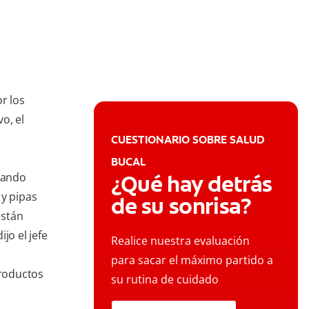
r los
o, el
CUESTIONARIO SOBRE SALUD
BUCAL
izando
¿Qué hay detrás
 y pipas
de su sonrisa?
están
jo el jefe
Realice nuestra evaluación
para sacar el máximo partido a
roductos
su rutina de cuidado