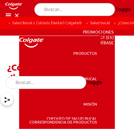
Toggle
Salud Bucal y Cuidado Dental | Colgate®
Salud bucal
¿Cómo bl
PARA PROFESIONALES
PROMOCIONES
GT (ES)
SUSCRÍBASE
PRODUCTOS
PRODUCTOS
¿Cómo blanquearse los
dientes con brackets?
SALUD BUCAL
Toggle
SALUD BUCAL
MISIÓN
CHEQUEO DE SALUD BUCAL
MISIÓN
CORRESPONDENCIA DE PRODUCTOS