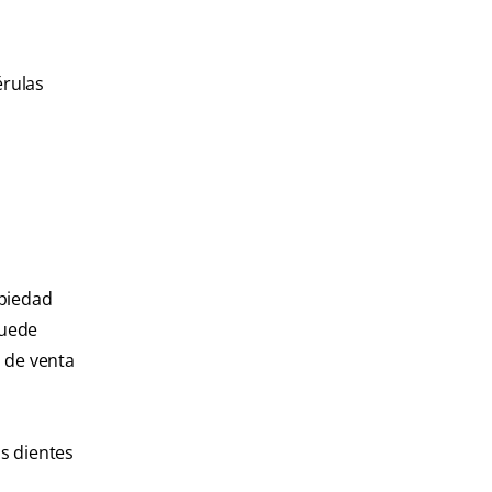
érulas
piedad
puede
 de venta
s dientes