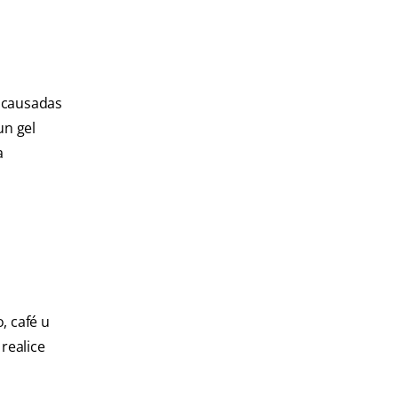
s causadas
un gel
a
, café u
realice