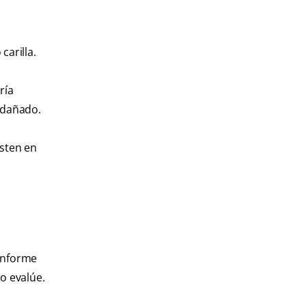
carilla.
ría
 dañado.
isten en
conforme
o evalúe.