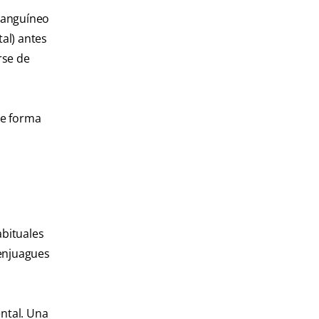
sanguíneo
tal) antes
rse de
se forma
bituales
 enjuagues
ental. Una