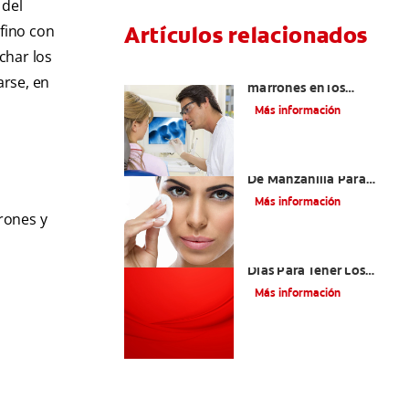
 del
Artículos relacionados
 fino con
char los
Qué causa las manchas
arse, en
marrones en los
dientes
Más información
Los Beneficios Del Té
De Manzanilla Para
Aliviar Las Ojeras
Más información
rones y
¿Qué Hacer Todos Los
Días Para Tener Los
Dientes Más Blancos?
Más información