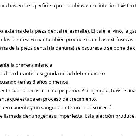
chas en la superficie o por cambios en su interior. Existen 
xterna de la pieza dental (el esmalte). El café, el vino, la g
r los dientes. Fumar también produce manchas extrínsecas.
na de la pieza dental (la dentina) se oscurece o se pone de c
nte la primera infancia.
ciclina durante la segunda mitad del embarazo.
a cuando tenías 8 años o menos.
iente cuando eras un niño pequeño. Por ejemplo, tuviste una
te que estaba en proceso de crecimiento.
e permanente y un sangrado interno lo obscureció.
e llamada dentinogénesis imperfecta. Esta afección produc