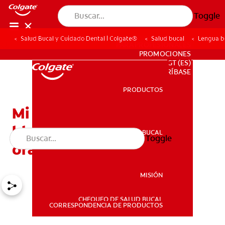
Toggle
Salud Bucal y Cuidado Dental | Colgate®
Salud bucal
Lengua bl
PARA PROFESIONALES
PROMOCIONES
GT (ES)
SUSCRÍBASE
PRODUCTOS
PRODUCTOS
Mi bebé tiene la lengua
blanca: ¿Será candidiasis
SALUD BUCAL
Toggle
SALUD BUCAL
oral?
MISIÓN
CHEQUEO DE SALUD BUCAL
MISIÓN
CORRESPONDENCIA DE PRODUCTOS