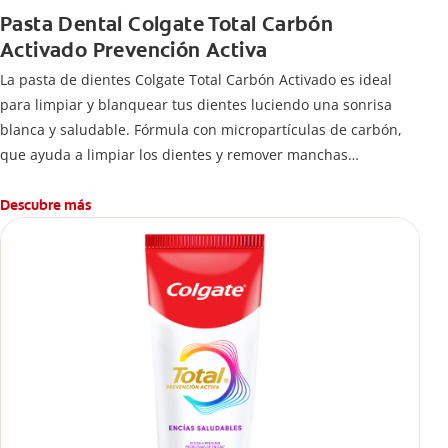
Pasta Dental Colgate Total Carbón
Activado Prevención Activa
La pasta de dientes Colgate Total Carbón Activado es ideal
para limpiar y blanquear tus dientes luciendo una sonrisa
blanca y saludable. Fórmula con micropartículas de carbón,
que ayuda a limpiar los dientes y remover manchas
superficiales.
¿Qué hace el carbón activado en una pasta dental y por qué
Descubre más
se usa para ayudar a remover manchas superficiales?
También encontrarás cómo incluirla en tu rutina, en casa o de
viaje, con tips de cepillado para una sonrisa sana.