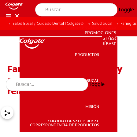
Toggle
Salud Bucal y Cuidado Dental | Colgate®
Salud bucal
Faringiti
PARA PROFESIONALES
PROMOCIONES
GT (ES)
SUSCRÍBASE
PRODUCTOS
PRODUCTOS
Faringitis estreptocócica y
amígdalas: ¿Están
SALUD BUCAL
Toggle
SALUD BUCAL
relacionadas?
MISIÓN
CHEQUEO DE SALUD BUCAL
MISIÓN
CORRESPONDENCIA DE PRODUCTOS