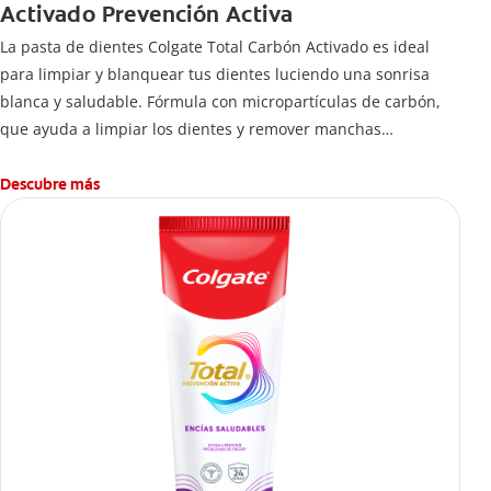
Activado Prevención Activa
La pasta de dientes Colgate Total Carbón Activado es ideal
para limpiar y blanquear tus dientes luciendo una sonrisa
blanca y saludable. Fórmula con micropartículas de carbón,
que ayuda a limpiar los dientes y remover manchas
superficiales.
¿Qué hace el carbón activado en una pasta dental y por qué
Descubre más
se usa para ayudar a remover manchas superficiales?
También encontrarás cómo incluirla en tu rutina, en casa o de
viaje, con tips de cepillado para una sonrisa sana.