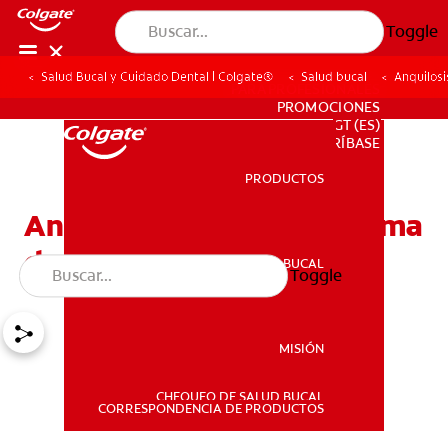
Toggle
Salud Bucal y Cuidado Dental | Colgate®
Salud bucal
Anquilosi
PARA PROFESIONALES
PROMOCIONES
GT (ES)
SUSCRÍBASE
PRODUCTOS
PRODUCTOS
Anquilosis dental: problema
de los dientes de leche
SALUD BUCAL
Toggle
SALUD BUCAL
MISIÓN
CHEQUEO DE SALUD BUCAL
MISIÓN
CORRESPONDENCIA DE PRODUCTOS