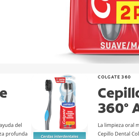
COLGATE 360
te
Cepill
360° 
 ayuda del
La limpieza oral
eza profunda
Cepillo Dental Co