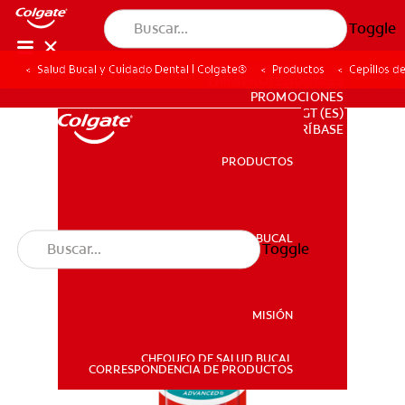
Toggle
Salud Bucal y Cuidado Dental | Colgate®
Productos
Cepillos d
PARA PROFESIONALES
PROMOCIONES
GT (ES)
SUSCRÍBASE
PRODUCTOS
PRODUCTOS
SALUD BUCAL
Toggle
SALUD BUCAL
MISIÓN
CHEQUEO DE SALUD BUCAL
MISIÓN
CORRESPONDENCIA DE PRODUCTOS