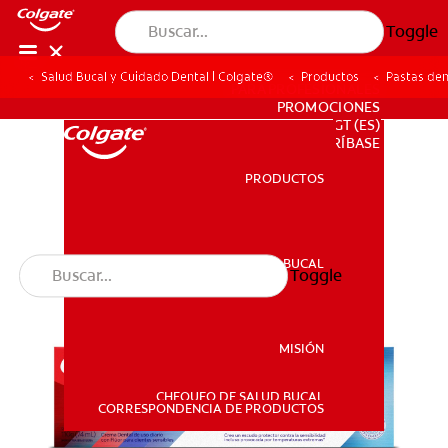
Toggle
Salud Bucal y Cuidado Dental | Colgate®
Productos
Pastas den
PARA PROFESIONALES
PROMOCIONES
GT (ES)
SUSCRÍBASE
PRODUCTOS
PRODUCTOS
SALUD BUCAL
Toggle
SALUD BUCAL
MISIÓN
CHEQUEO DE SALUD BUCAL
MISIÓN
CORRESPONDENCIA DE PRODUCTOS