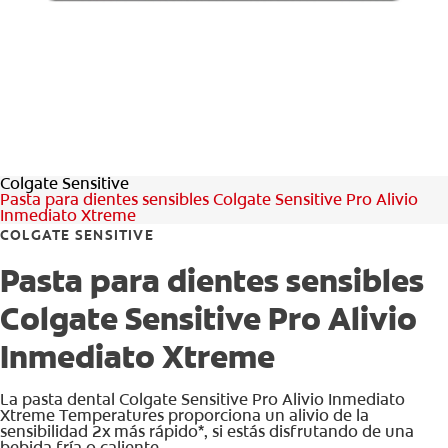
CHEQUEO DE SALUD BUCAL
CORRESPONDENCIA DE PRODUCTOS
PARA PROFESIONALES
Colgate Sensitive
PROMOCIONES
Pasta para dientes sensibles Colgate Sensitive Pro Alivio
Inmediato Xtreme
GT (ES)
COLGATE SENSITIVE
Pasta para dientes sensibles
SUSCRÍBASE
Colgate Sensitive Pro Alivio
Inmediato Xtreme
La pasta dental Colgate Sensitive Pro Alivio Inmediato
Xtreme Temperatures proporciona un alivio de la
sensibilidad 2x más rápido*, si estás disfrutando de una
bebida fría o caliente.