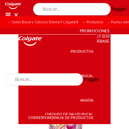
Toggle
Salud Bucal y Cuidado Dental | Colgate®
Productos
Pastas den
PARA PROFESIONALES
PROMOCIONES
GT (ES)
SUSCRÍBASE
PRODUCTOS
PRODUCTOS
SALUD BUCAL
Toggle
SALUD BUCAL
MISIÓN
CHEQUEO DE SALUD BUCAL
MISIÓN
CORRESPONDENCIA DE PRODUCTOS