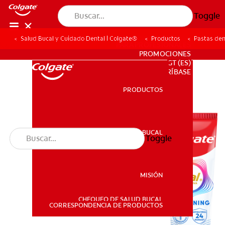
Toggle
Salud Bucal y Cuidado Dental | Colgate®
Productos
Pastas den
PARA PROFESIONALES
PROMOCIONES
GT (ES)
SUSCRÍBASE
PRODUCTOS
PRODUCTOS
SALUD BUCAL
Toggle
SALUD BUCAL
MISIÓN
CHEQUEO DE SALUD BUCAL
MISIÓN
CORRESPONDENCIA DE PRODUCTOS