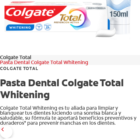
CHEQUEO DE SALUD BUCAL
CORRESPONDENCIA DE PRODUCTOS
PARA PROFESIONALES
Colgate Total
PROMOCIONES
Pasta Dental Colgate Total Whitening
COLGATE TOTAL
GT (ES)
Pasta Dental Colgate Total
SUSCRÍBASE
Whitening
Colgate Total Whitening es tu aliada para limpiar y
blanquear tus dientes luciendo una sonrisa blanca y
saludable, su fórmula te aportará beneficios preventivos y
duraderos* para prevenir manchas en los dientes.