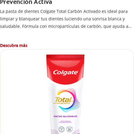
Prevención Activa
La pasta de dientes Colgate Total Carbón Activado es ideal para
limpiar y blanquear tus dientes luciendo una sonrisa blanca y
saludable. Fórmula con micropartículas de carbón, que ayuda a
limpiar los dientes y remover manchas superficiales.
¿Qué hace el carbón activado en una pasta dental y por qué se
Descubra más
usa para ayudar a remover manchas superficiales? También
encontrarás cómo incluirla en tu rutina, en casa o de viaje, con
tips de cepillado para una sonrisa sana.