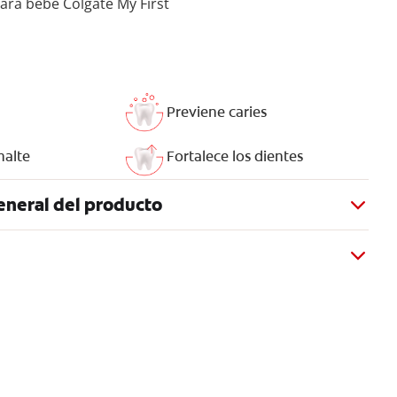
ara bebé Colgate My First
Previene caries
malte
Fortalece los dientes
eneral del producto