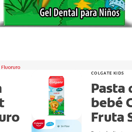
n Fluoruro
COLGATE KIDS
a
Pasta 
t
bebé C
ruro
Fruta 