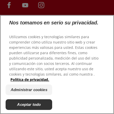
Nos tomamos en serio su privacidad.
Utilizamos cookies y tecnologías similares para
comprender cómo utiliza nuestro sitio web y crear
experiencias más valiosas para usted. Estas cookies
pueden utilizarse para diferentes fines, como
© 2026 Colgate-Palmolive Company. Todos los derechos
publicidad personalizada, medición del uso del sitio
reservados.
y comunicación con socios terceros. Al continuar
utilizando este sitio, usted acepta nuestro uso de
cookies y tecnologías similares, así como nuestra .
Condiciones de uso
Política de privacidad.
Política de privacidad
Gestionar mis derechos de datos
Administrar cookies
Condiciones de venta
Administrar cookies
Aceptar todo
No vender mi información personal