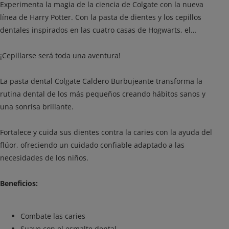
Experimenta la magia de la ciencia de Colgate con la nueva
línea de Harry Potter. Con la pasta de dientes y los cepillos
dentales inspirados en las cuatro casas de Hogwarts, el
cuidado bucal de tus pequeños se transformará en una
limpieza mágica para jóvenes magos y brujas.
¡Cepillarse será toda una aventura!
La pasta dental Colgate Caldero Burbujeante transforma la
rutina dental de los más pequeños creando hábitos sanos y
una sonrisa brillante.
Fortalece y cuida sus dientes contra la caries con la ayuda del
flúor, ofreciendo un cuidado confiable adaptado a las
necesidades de los niños.
Beneficios:
Combate las caries
Suave con el esmalte dental