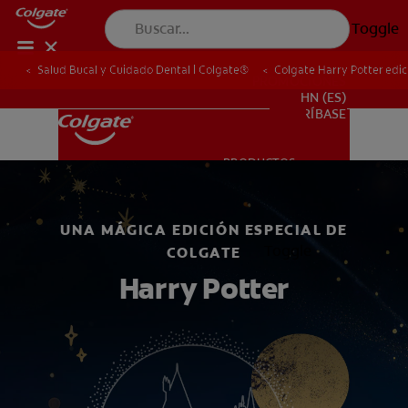
Toggle
Salud Bucal y Cuidado Dental | Colgate®
Colgate Harry Potter edic
PROMOCIONES
HN (ES)
SUSCRÍBASE
PRODUCTOS
PRODUCTOS
UNA MÁGICA EDICIÓN ESPECIAL DE
SALUD BUCAL
Toggle
COLGATE
SALUD BUCAL
Harry Potter
MISIÓN
CHEQUEO DE SALUD BUCAL
MISIÓN
CORRESPONDENCIA DE PRODUCTOS