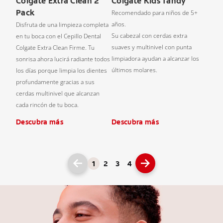
Colgate Extra Clean 2
Colgate Kids Tandy
Pack
Recomendado para niños de 5+
años.
Disfruta de una limpieza completa
Su cabezal con cerdas extra
en tu boca con el Cepillo Dental
suaves y multinivel con punta
Colgate Extra Clean Firme. Tu
limpiadora ayudan a alcanzar los
sonrisa ahora lucirá radiante todos
últimos molares.
los días porque limpia los dientes
profundamente gracias a sus
cerdas multinivel que alcanzan
cada rincón de tu boca.
Descubra más
Descubra más
1
2
3
4