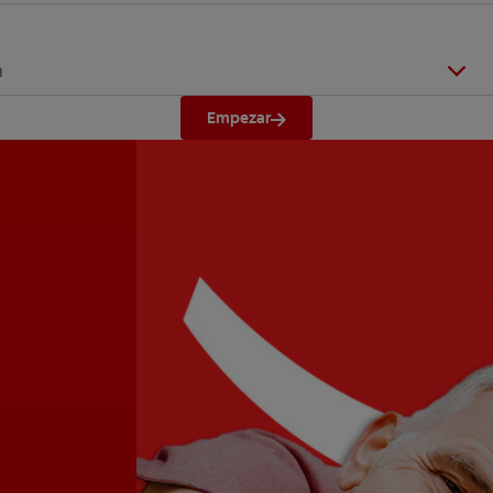
n
Empezar