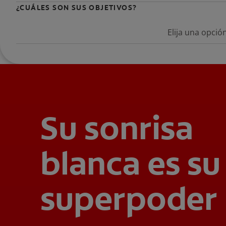
¿CUÁLES SON SUS OBJETIVOS?
Elija una opció
Su sonrisa
blanca es su
superpoder