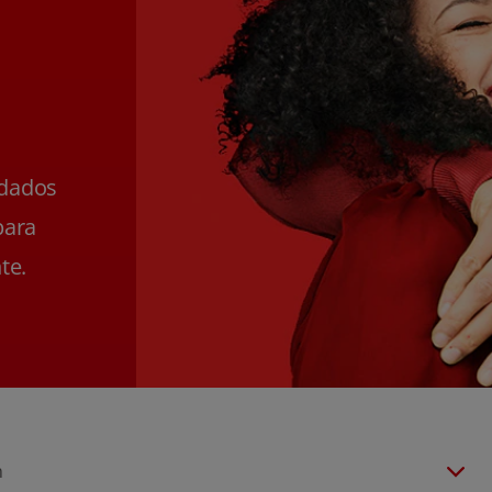
ldados
para
te.
n