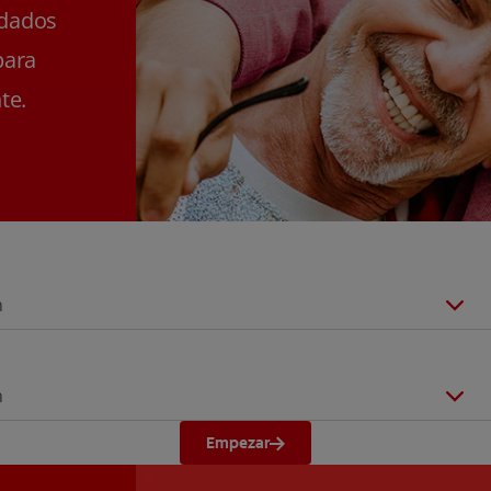
ldados
para
te.
n
n
Empezar