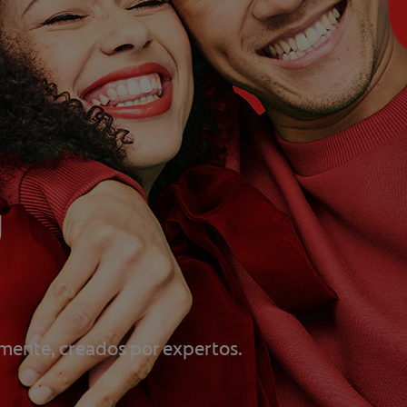
u
mente, creados por expertos.