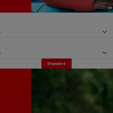
n
n
Empezar