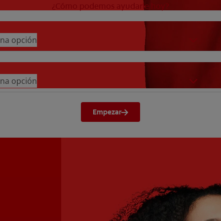
¿Cómo podemos ayudarle hoy?
 una opción
 una opción
Empezar