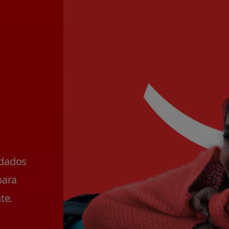
ldados
para
te.