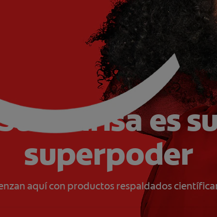
Su sonrisa es s
superpoder
ienzan aquí con productos respaldados científica