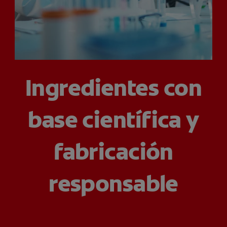
CHEQUEO DE SALUD BUCAL
CORRESPONDENCIA DE PRODUCTOS
PROMOCIONES
Ingredientes con
HN (ES)
base científica y
SUSCRÍBASE
fabricación
responsable