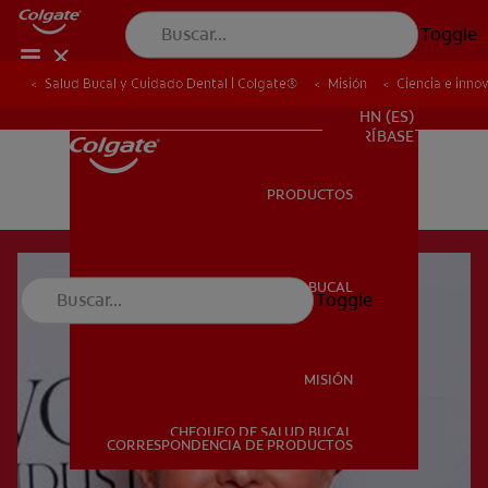
Toggle
Salud Bucal y Cuidado Dental | Colgate®
Misión
Ciencia e inno
PROMOCIONES
HN (ES)
SUSCRÍBASE
PRODUCTOS
PRODUCTOS
SALUD BUCAL
Toggle
SALUD BUCAL
MISIÓN
CHEQUEO DE SALUD BUCAL
MISIÓN
CORRESPONDENCIA DE PRODUCTOS