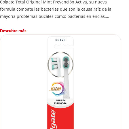
Colgate Total Original Mint Prevención Activa, su nueva
fórmula combate las bacterias que son la causa raíz de la
mayoría problemas bucales como: bacterias en encías,
erosión de esmalte, placa dental, sarro dental, mal aliento y
caries.
Descubre más