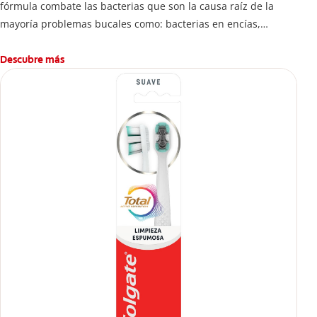
fórmula combate las bacterias que son la causa raíz de la
mayoría problemas bucales como: bacterias en encías,
erosión de esmalte, placa dental, sarro dental, mal aliento y
caries.
Descubre más