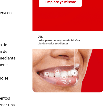
¡Empiece ya mismo!
dena en
a de
an de
 mediante
er el
no se
ientos
tener una