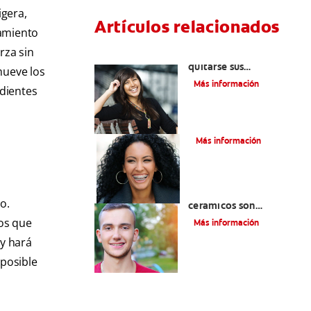
igera,
Artículos relacionados
zamiento
rza sin
Cuatro motivos para
quitarse sus
mueve los
retenedores fijos
Más información
 dientes
¿Qué es la cera dental?
Más información
¿Los brackets
o.
cerámicos son
adecuados para usted?
os que
Más información
 y hará
 posible