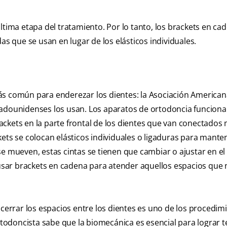
ltima etapa del tratamiento. Por lo tanto, los brackets en ca
as que se usan en lugar de los elásticos individuales.
ás común para enderezar los dientes: la Asociación American
tadounidenses los usan. Los aparatos de ortodoncia funcion
ckets en la parte frontal de los dientes que van conectados
ets se colocan elásticos individuales o ligaduras para manten
e mueven, estas cintas se tienen que cambiar o ajustar en el
n usar brackets en cadena para atender aquellos espacios que 
 cerrar los espacios entre los dientes es uno de los procedim
rtodoncista sabe que la biomecánica es esencial para lograr 