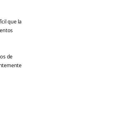
cil que la
mentos
tos de
ientemente