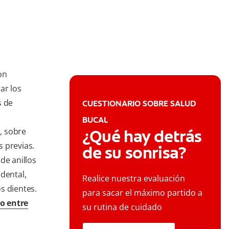
on
ar los
s de
CUESTIONARIO SOBRE SALUD
BUCAL
, sobre
¿Qué hay detrás
 previas.
de su sonrisa?
de anillos
dental,
Realice nuestra evaluación
s dientes.
para sacar el máximo partido a
o entre
su rutina de cuidado