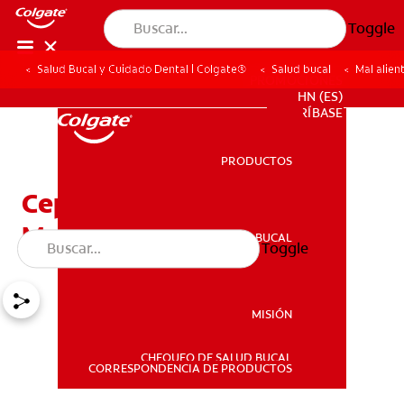
Toggle
Salud Bucal y Cuidado Dental | Colgate®
Salud bucal
Mal alien
PROMOCIONES
HN (ES)
SUSCRÍBASE
PRODUCTOS
PRODUCTOS
Cepille Sus Dientes Para
Mejorar Su Confianza
SALUD BUCAL
Toggle
SALUD BUCAL
MISIÓN
CHEQUEO DE SALUD BUCAL
MISIÓN
CORRESPONDENCIA DE PRODUCTOS