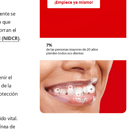
¡Empiece ya mismo!
mente se
vo que
orran el
l (NIDCR)
.
nir el
 de la
rotección
do vital.
ínea de