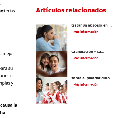
s
Artículos relacionados
acterias
¿Cuándo es necesario
tratar un absceso en las
encías?
Más información
El Tejido De
Granulación Y La
la mejor
Cicatrización De
Más información
Heridas En La Boca
para su
Todo lo que debe saber
aries e,
sobre el paladar duro
mpias y
Más información
 causa la
cha