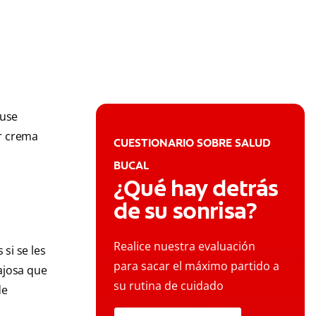
 use
or crema
CUESTIONARIO SOBRE SALUD
BUCAL
¿Qué hay detrás
de su sonrisa?
Realice nuestra evaluación
si se les
para sacar el máximo partido a
ajosa que
su rutina de cuidado
de