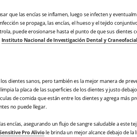
sar que las encías se inflamen, luego se infecten y eventual
infección se propaga, las encías, el hueso y el tejido conjunti
ontrola, puede erosionarse hasta el punto de que sus dientes c
l
Instituto Nacional de Investigación Dental y Craneofacia
r los dientes sanos, pero también es la mejor manera de preve
limpia la placa de las superficies de los dientes y justo debajo
artículas de comida que están entre los dientes y agrega más p
entes no puede llegar.
as encías, asegurando un flujo de sangre saludable a este teji
ensitive Pro Alivio
le brinda un mejor alcance debajo de la l