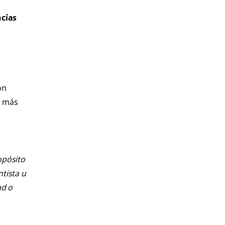
ncías
on
o más
opósito
ntista u
ad o