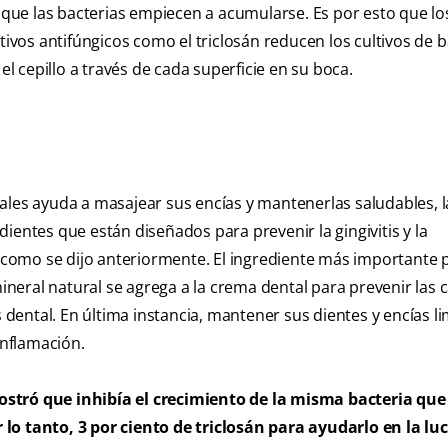
r que las bacterias empiecen a acumularse. Es por esto que lo
tivos antifúngicos como el triclosán reducen los cultivos de b
 cepillo a través de cada superficie en su boca.
ales ayuda a masajear sus encías y mantenerlas saludables, 
ientes que están diseñados para prevenir la gingivitis y la
n, como se dijo anteriormente. El ingrediente más importante 
ineral natural se agrega a la crema dental para prevenir las c
s dental. En última instancia, mantener sus dientes y encías li
inflamación.
ostró que inhibía el crecimiento de la misma bacteria que
lo tanto, 3 por ciento de triclosán para ayudarlo en la lu