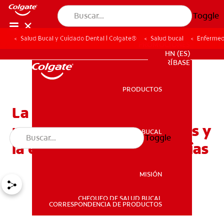
Toggle
Salud Bucal y Cuidado Dental | Colgate®
Salud bucal
Enfermed
PROMOCIONES
HN (ES)
SUSCRÍBASE
PRODUCTOS
PRODUCTOS
La relación entre la
porphyromonas gingivalis y
SALUD BUCAL
Toggle
SALUD BUCAL
la enfermedad de las encías
MISIÓN
CHEQUEO DE SALUD BUCAL
MISIÓN
CORRESPONDENCIA DE PRODUCTOS