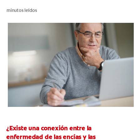
CHEQUEO DE SALUD BUCAL
minutos leídos
CORRESPONDENCIA DE PRODUCTOS
PROMOCIONES
HN (ES)
SUSCRÍBASE
¿Existe una conexión entre la
enfermedad de las encías y las