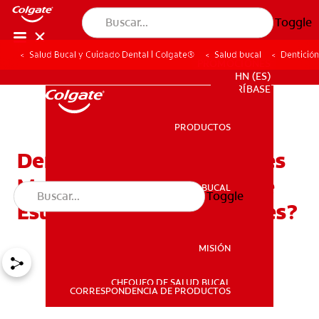
Toggle
Salud Bucal y Cuidado Dental | Colgate®
Salud bucal
Dentición
PROMOCIONES
HN (ES)
SUSCRÍBASE
PRODUCTOS
PRODUCTOS
Dentición En Bebés DeTres
Meses: ¿Cómo Saber Si Le
SALUD BUCAL
Toggle
SALUD BUCAL
Están Saliendo Los Dientes?
MISIÓN
CHEQUEO DE SALUD BUCAL
MISIÓN
CORRESPONDENCIA DE PRODUCTOS