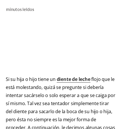
CHEQUEO DE SALUD BUCAL
minutos leídos
CORRESPONDENCIA DE PRODUCTOS
PROMOCIONES
HN (ES)
SUSCRÍBASE
Si su hija o hijo tiene un
diente de leche
flojo que le
está molestando, quizá se pregunte si debería
intentar sacárselo o solo esperar a que se caiga por
sí mismo. Tal vez sea tentador simplemente tirar
del diente para sacarlo de la boca de su hijo o hija,
pero ésta no siempre es la mejor forma de
proceder. A continuación, le decimos algunas cosas