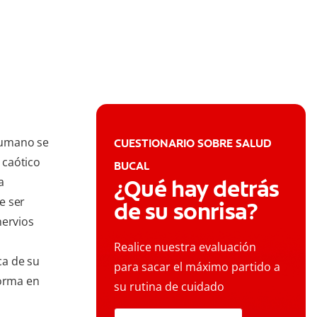
humano se
CUESTIONARIO SOBRE SALUD
 caótico
BUCAL
a
¿Qué hay detrás
e ser
de su sonrisa?
nervios
Realice nuestra evaluación
ca de su
para sacar el máximo partido a
forma en
su rutina de cuidado