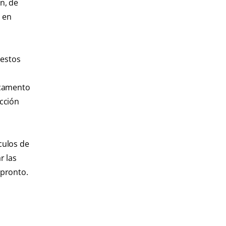
n, de
o en
 estos
icamento
ección
culos de
r las
 pronto.