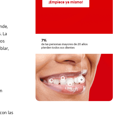
¡Empiece ya mismo!
nde,
. La
los
blar,
ón
con las