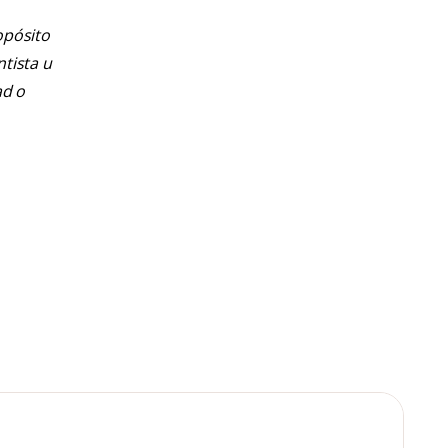
opósito
ntista u
ad o