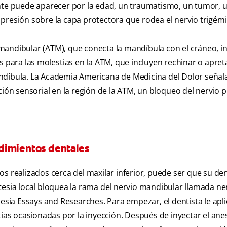
ante puede aparecer por la edad, un traumatismo, un tumor, 
presión sobre la capa protectora que rodea el nervio trigém
andibular (ATM), que conecta la mandíbula con el cráneo, in
s para las molestias en la ATM, que incluyen rechinar o apret
 mandíbula. La Academia Americana de Medicina del Dolor señal
ción sensorial en la región de la ATM, un bloqueo del nervio 
dimientos dentales
s realizados cerca del maxilar inferior, puede ser que su den
tesia local bloquea la rama del nervio mandibular llamada ne
hesia Essays and Researches. Para empezar, el dentista le apl
tias ocasionadas por la inyección. Después de inyectar el ane