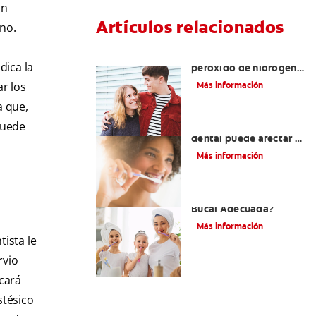
un
Artículos relacionados
ino.
Tratamientos con
dica la
peróxido de hidrógeno
para dientes y encías
ar los
Más información
a que,
puede
¿El pH de la pasta
dental puede afectar el
esmalte?
Más información
¿Qué Es Una Higiene
Bucal Adecuada?
Más información
tista le
rvio
icará
stésico