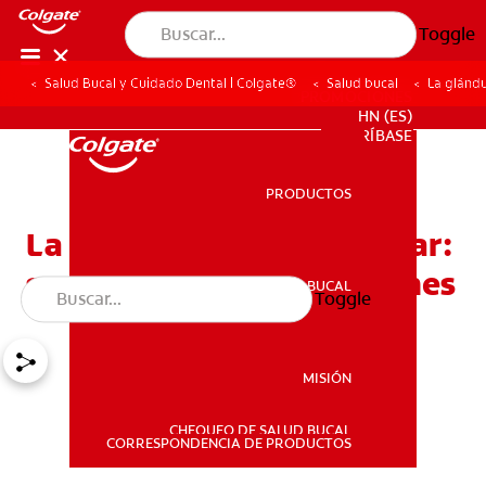
Toggle
Salud Bucal y Cuidado Dental | Colgate®
Salud bucal
La glándu
PROMOCIONES
HN (ES)
SUSCRÍBASE
PRODUCTOS
PRODUCTOS
La glándula submandibular:
su función y complicaciones
SALUD BUCAL
Toggle
SALUD BUCAL
MISIÓN
CHEQUEO DE SALUD BUCAL
MISIÓN
CORRESPONDENCIA DE PRODUCTOS