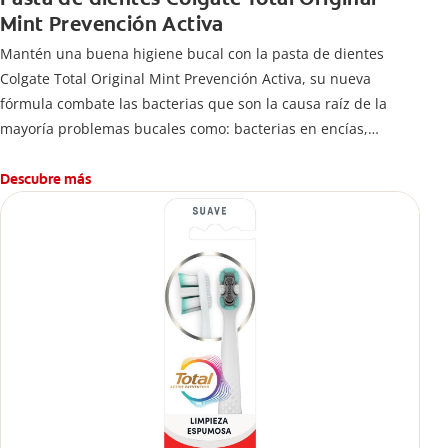
Mint Prevención Activa
Mantén una buena higiene bucal con la pasta de dientes
Colgate Total Original Mint Prevención Activa, su nueva
fórmula combate las bacterias que son la causa raíz de la
mayoría problemas bucales como: bacterias en encías,
erosión de esmalte, placa dental, sarro dental, mal aliento y
caries.
Descubre más