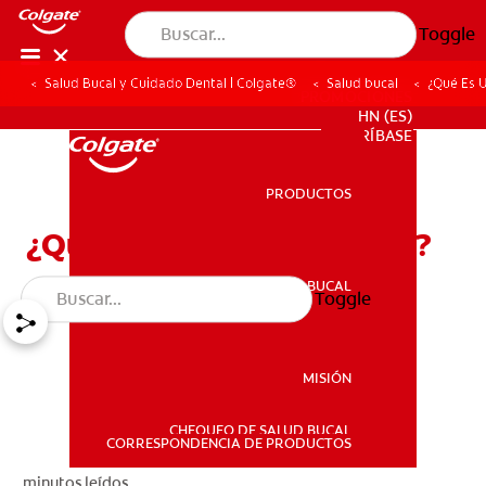
Toggle
Salud Bucal y Cuidado Dental | Colgate®
Salud bucal
¿Qué Es 
PROMOCIONES
HN (ES)
SUSCRÍBASE
PRODUCTOS
PRODUCTOS
¿Qué Es Un Diente Canino?
SALUD BUCAL
Toggle
SALUD BUCAL
MISIÓN
CHEQUEO DE SALUD BUCAL
MISIÓN
CORRESPONDENCIA DE PRODUCTOS
minutos leídos