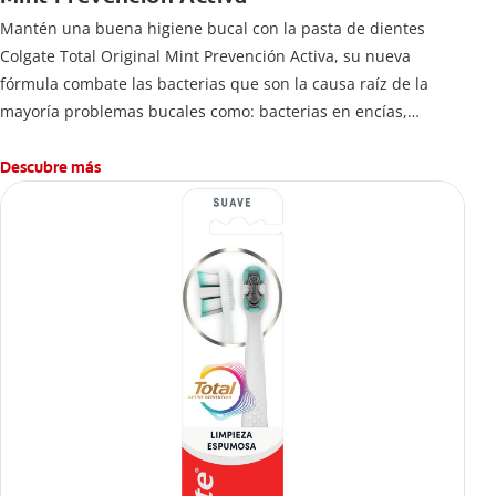
Mantén una buena higiene bucal con la pasta de dientes
Colgate Total Original Mint Prevención Activa, su nueva
fórmula combate las bacterias que son la causa raíz de la
mayoría problemas bucales como: bacterias en encías,
erosión de esmalte, placa dental, sarro dental, mal aliento y
caries.
Descubre más