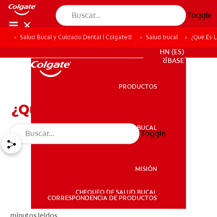
Toggle
Salud Bucal y Cuidado Dental | Colgate®
Salud bucal
¿Qué Es L
PROMOCIONES
HN (ES)
SUSCRÍBASE
PRODUCTOS
PRODUCTOS
¿Qué Es La Micrognatia?
SALUD BUCAL
Toggle
SALUD BUCAL
MISIÓN
CHEQUEO DE SALUD BUCAL
MISIÓN
CORRESPONDENCIA DE PRODUCTOS
minutos leídos