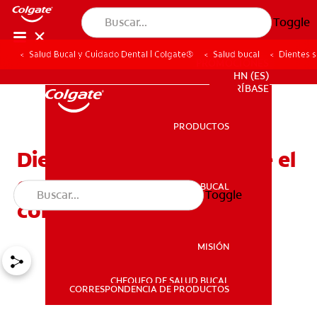
Toggle
Salud Bucal y Cuidado Dental | Colgate®
Salud bucal
Dientes s
PROMOCIONES
HN (ES)
SUSCRÍBASE
PRODUCTOS
PRODUCTOS
Dientes sensibles durante el
embarazo: qué esperar y
SALUD BUCAL
Toggle
SALUD BUCAL
cómo tratarlos
MISIÓN
CHEQUEO DE SALUD BUCAL
MISIÓN
CORRESPONDENCIA DE PRODUCTOS