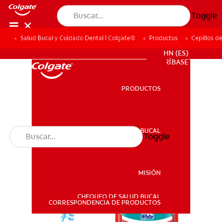
Toggle
Salud Bucal y Cuidado Dental | Colgate®
Productos
Cepillos d
PROMOCIONES
HN (ES)
SUSCRÍBASE
PRODUCTOS
PRODUCTOS
SALUD BUCAL
Toggle
SALUD BUCAL
MISIÓN
CHEQUEO DE SALUD BUCAL
MISIÓN
CORRESPONDENCIA DE PRODUCTOS