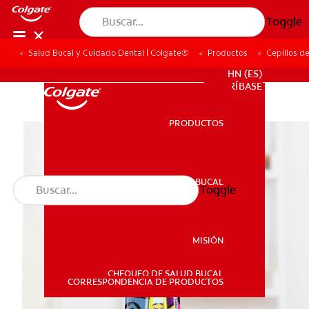
Toggle
Salud Bucal y Cuidado Dental | Colgate®
Productos
Cepillos d
PROMOCIONES
HN (ES)
SUSCRÍBASE
PRODUCTOS
PRODUCTOS
SALUD BUCAL
Toggle
SALUD BUCAL
MISIÓN
CHEQUEO DE SALUD BUCAL
MISIÓN
CORRESPONDENCIA DE PRODUCTOS