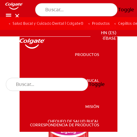
Toggle
Salud Bucal y Cuidado Dental | Colgate®
Productos
Cepillos d
PROMOCIONES
HN (ES)
SUSCRÍBASE
PRODUCTOS
PRODUCTOS
SALUD BUCAL
Toggle
SALUD BUCAL
MISIÓN
CHEQUEO DE SALUD BUCAL
MISIÓN
CORRESPONDENCIA DE PRODUCTOS