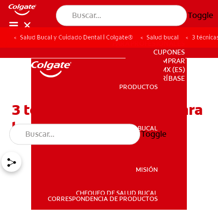
Toggle
Salud Bucal y Cuidado Dental | Colgate®
Salud bucal
3 técnica
PARA PROFESIONALES
CUPONES
DONDE COMPRAR
MX (ES)
SUSCRÍBASE
PRODUCTOS
PRODUCTOS
3 técnicas de cepillado para
lavarse bien los dientes
SALUD BUCAL
Toggle
SALUD BUCAL
MISIÓN
CHEQUEO DE SALUD BUCAL
MISIÓN
CORRESPONDENCIA DE PRODUCTOS