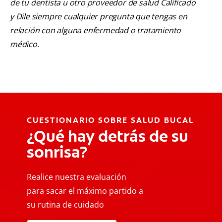
de tu dentista u otro proveedor de salud Calificado
y Dile siempre cualquier pregunta que tengas en
relación con alguna enfermedad o tratamiento
médico.
CUESTIONARIO SOBRE SALUD BUCAL
¿Qué hay detrás de su
sonrisa?
Realice nuestra evaluación
para sacar el máximo partido a
su rutina de cuidado