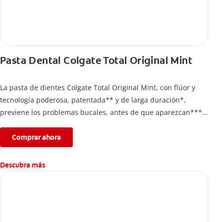
Pasta Dental Colgate Total Original Mint
La pasta de dientes Colgate Total Original Mint, con flúor y
tecnología poderosa, patentada** y de larga duración*,
previene los problemas bucales, antes de que aparezcan****.
Además, te brinda 24 horas de protección antibacterial* y una
completa limpieza dental.
Comprar ahora
*Con el cepillado 2 veces por día y uso continuo por 4
semanas.
Descubra más
**Patentada en Estados Unidos.
****Ayuda a prevenir problemas bucales cosméticos
comunes causados por bacterias como: placa, caries, sarro y
mal aliento.