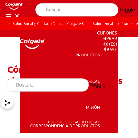
Toggle
Salud Bucal y Cuidado Dental | Colgate®
Salud bucal
Cómo afec
PARA PROFESIONALES
CUPONES
DONDE COMPRAR
MX (ES)
SUSCRÍBASE
PRODUCTOS
PRODUCTOS
Cómo afecta la displasia
cleidocraneal a los dientes
SALUD BUCAL
Toggle
SALUD BUCAL
MISIÓN
CHEQUEO DE SALUD BUCAL
MISIÓN
CORRESPONDENCIA DE PRODUCTOS