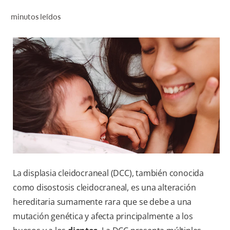
CHEQUEO DE SALUD BUCAL
minutos leídos
CORRESPONDENCIA DE PRODUCTOS
PARA PROFESIONALES
CUPONES
DONDE COMPRAR
MX (ES)
SUSCRÍBASE
La displasia cleidocraneal (DCC), también conocida
como disostosis cleidocraneal, es una alteración
hereditaria sumamente rara que se debe a una
mutación genética y afecta principalmente a los