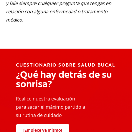
y Dile siempre cualquier pregunta que tengas en
relación con alguna enfermedad o tratamiento
médico.
CUESTIONARIO SOBRE SALUD BUCAL
¿Qué hay detrás de su
sonrisa?
Realice nuestra evaluación
para sacar el máximo partido a
su rutina de cuidado
¡Empiece ya mismo!