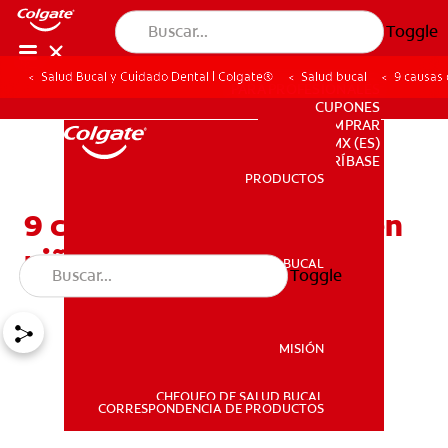
Toggle
Salud Bucal y Cuidado Dental | Colgate®
Salud bucal
9 causas 
PARA PROFESIONALES
CUPONES
DONDE COMPRAR
MX (ES)
SUSCRÍBASE
PRODUCTOS
PRODUCTOS
9 causas del mal aliento en
niños
SALUD BUCAL
Toggle
SALUD BUCAL
MISIÓN
CHEQUEO DE SALUD BUCAL
MISIÓN
CORRESPONDENCIA DE PRODUCTOS