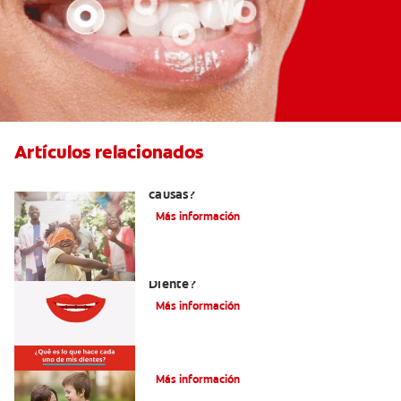
Artículos relacionados
La hipodoncia: ¿Qué es y cuáles son sus
causas?
Más información
¿Cuáles Son Las Diferentes Partes Del
Diente?
Más información
Su hijo tiene un mesiodens. ¿Y ahora?
Más información