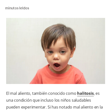
CHEQUEO DE SALUD BUCAL
minutos leídos
CORRESPONDENCIA DE PRODUCTOS
PARA PROFESIONALES
CUPONES
DONDE COMPRAR
MX (ES)
SUSCRÍBASE
El mal aliento, también conocido como
halitosis
, es
una condición que incluso los niños saludables
pueden experimentar. Si has notado mal aliento en la