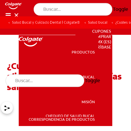
Toggle
Salud Bucal y Cuidado Dental | Colgate®
Salud bucal
¿Cuáles s
PARA PROFESIONALES
CUPONES
DONDE COMPRAR
MX (ES)
SUSCRÍBASE
PRODUCTOS
PRODUCTOS
¿Cuáles son los mejores
alimentos para tener encías
SALUD BUCAL
Toggle
SALUD BUCAL
saludables?
MISIÓN
CHEQUEO DE SALUD BUCAL
MISIÓN
CORRESPONDENCIA DE PRODUCTOS