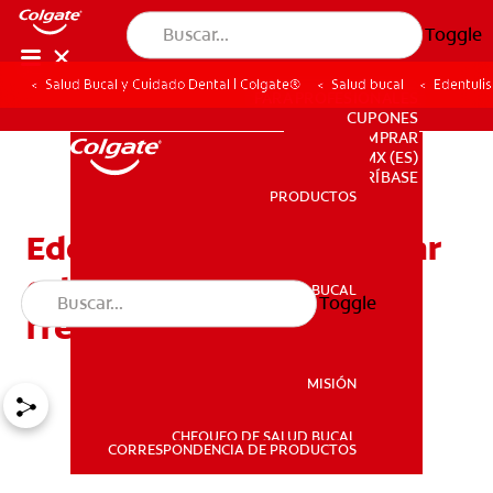
Toggle
Salud Bucal y Cuidado Dental | Colgate®
Salud bucal
Edentulis
PARA PROFESIONALES
CUPONES
DONDE COMPRAR
MX (ES)
SUSCRÍBASE
PRODUCTOS
PRODUCTOS
Edentulismo: ¿Cómo evitar
esta condición tan
SALUD BUCAL
Toggle
SALUD BUCAL
frecuente?
MISIÓN
CHEQUEO DE SALUD BUCAL
MISIÓN
CORRESPONDENCIA DE PRODUCTOS