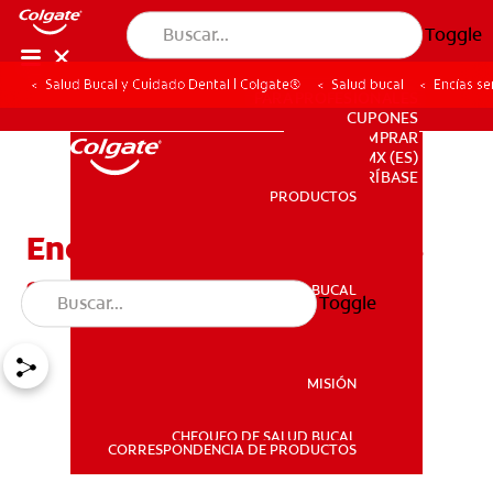
Toggle
Salud Bucal y Cuidado Dental | Colgate®
Salud bucal
Encías se
PARA PROFESIONALES
CUPONES
DONDE COMPRAR
MX (ES)
SUSCRÍBASE
PRODUCTOS
PRODUCTOS
Encías sensibles y dientes
sensibles
SALUD BUCAL
Toggle
SALUD BUCAL
MISIÓN
CHEQUEO DE SALUD BUCAL
MISIÓN
CORRESPONDENCIA DE PRODUCTOS