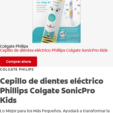
CHEQUEO DE SALUD BUCAL
CORRESPONDENCIA DE PRODUCTOS
PARA PROFESIONALES
Colgate Philips
CUPONES
Cepillo de dientes eléctrico Phillips Colgate SonicPro Kids
DONDE COMPRAR
Comprar ahora
MX (ES)
COLGATE PHILIPS
Cepillo de dientes eléctrico
SUSCRÍBASE
Phillips Colgate SonicPro
Kids
Lo Mejor para los Más Pequeños. Ayudará a transformar la