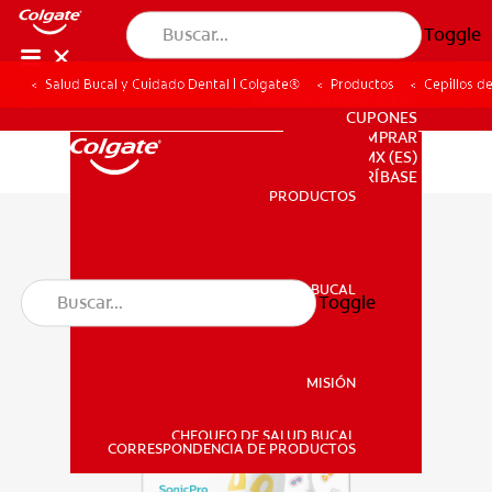
Toggle
Salud Bucal y Cuidado Dental | Colgate®
Productos
Cepillos d
PARA PROFESIONALES
CUPONES
DONDE COMPRAR
MX (ES)
SUSCRÍBASE
PRODUCTOS
PRODUCTOS
SALUD BUCAL
Toggle
SALUD BUCAL
MISIÓN
CHEQUEO DE SALUD BUCAL
MISIÓN
CORRESPONDENCIA DE PRODUCTOS