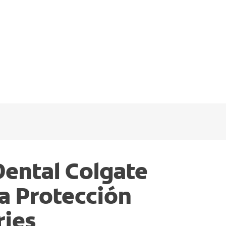
Dental Colgate
 Protección
ries