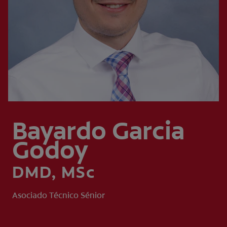
CHEQUEO DE SALUD BUCAL
CORRESPONDENCIA DE PRODUCTOS
PROMOCIONES
NI (ES)
SUSCRÍBASE
Bayardo Garcia
Godoy
DMD, MSc
Asociado Técnico Sénior