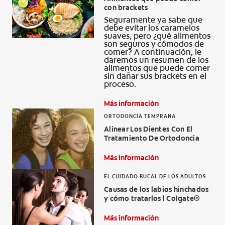
con brackets
CHEQUEO DE SALUD BUCAL
Seguramente ya sabe que
CORRESPONDENCIA DE PRODUCTOS
debe evitar los caramelos
suaves, pero ¿qué alimentos
son seguros y cómodos de
comer? A continuación, le
daremos un resumen de los
alimentos que puede comer
PROMOCIONES
sin dañar sus brackets en el
proceso.
NI (ES)
Más información
SUSCRÍBASE
ORTODONCIA TEMPRANA
Alinear Los Dientes Con El
Tratamiento De Ortodoncia
Más información
EL CUIDADO BUCAL DE LOS ADULTOS
Causas de los labios hinchados
y cómo tratarlos | Colgate®
Más información