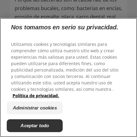
problemas bucales, como: bacterias en encías,
erosión de esmalte, placa, sarro dental, mal
aliento y carie dental.
Nos tomamos en serio su privacidad.
Utilizamos cookies y tecnologías similares para
¿CÓMO FUNCIONA LA PASTA DENTAL
comprender cómo utiliza nuestro sitio web y crear
COLGATE TOTAL?
experiencias más valiosas para usted. Estas cookies
pueden utilizarse para diferentes fines, como
publicidad personalizada, medición del uso del sitio
Su nueva fórmula diseñada para un
y comunicación con socios terceros. Al continuar
utilizando este sitio, usted acepta nuestro uso de
desempeño superior*** combate la causa
cookies y tecnologías similares, así como nuestra .
raíz de los problemas bucales: las bacterias.
Política de privacidad.
Además, brinda 24 horas** de protección
Administrar cookies
antibacterial y prevención de larga duración.
Aceptar todo
¿CUÁLES SON LOS PRINCIPALES