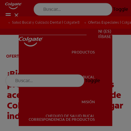
Toggle
Salud Bucal y Cuidado Dental | Colgate®
Ofertas Especiales | Colg
PROMOCIONES
NI (ES)
SUSCRÍBASE
PRODUCTOS
PRODUCTOS
OFERTAS ESPECIALES
¡Bienvenido! ¿Buscas
SALUD BUCAL
Toggle
promociones o saber más
SALUD BUCAL
acerca de los programas de
MISIÓN
Colgate®? ¡Llegaste al lugar
indicado!
CHEQUEO DE SALUD BUCAL
MISIÓN
CORRESPONDENCIA DE PRODUCTOS