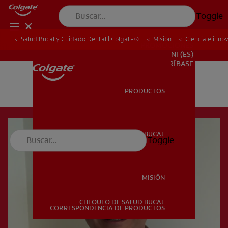
Toggle
Salud Bucal y Cuidado Dental | Colgate®
Misión
Ciencia e inno
PROMOCIONES
NI (ES)
SUSCRÍBASE
PRODUCTOS
PRODUCTOS
SALUD BUCAL
Toggle
SALUD BUCAL
MISIÓN
CHEQUEO DE SALUD BUCAL
MISIÓN
CORRESPONDENCIA DE PRODUCTOS