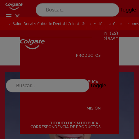
Toggle
Salud Bucal y Cuidado Dental | Colgate®
Misión
Ciencia e inno
PROMOCIONES
NI (ES)
SUSCRÍBASE
PRODUCTOS
PRODUCTOS
SALUD BUCAL
Toggle
SALUD BUCAL
MISIÓN
CHEQUEO DE SALUD BUCAL
MISIÓN
CORRESPONDENCIA DE PRODUCTOS