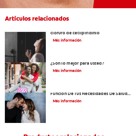
Artículos relacionados
Ventajas de los enjuagues bucales con
cloruro de cetilpiridinio
Más información
Enjuagues bucales con clorhexidina:
¿Son lo mejor para usted?
Más información
¿Cómo Elegir Un Enjuague Bucal En
Función De Tus Necesidades De Salud
Oral?
Más información