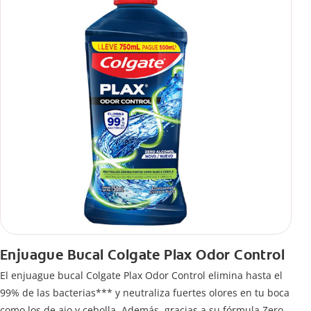
Enjuague Bucal Colgate Plax Odor Control
El enjuague bucal Colgate Plax Odor Control elimina hasta el
99% de las bacterias*** y neutraliza fuertes olores en tu boca
como los de ajo y cebolla. Además, gracias a su fórmula Zero