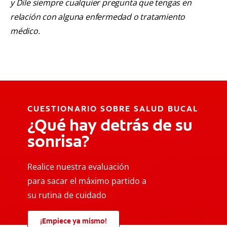
y Dile siempre cualquier pregunta que tengas en
relación con alguna enfermedad o tratamiento
médico.
CUESTIONARIO SOBRE SALUD BUCAL
¿Qué hay detrás de su
sonrisa?
Realice nuestra evaluación
para sacar el máximo partido a
su rutina de cuidado
¡Empiece ya mismo!